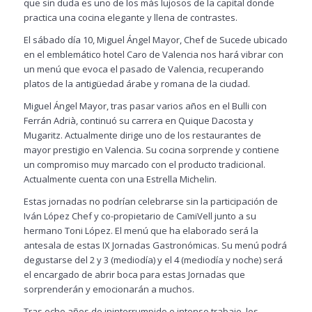
que sin duda es uno de los más lujosos de la capital donde
practica una cocina elegante y llena de contrastes.
El sábado día 10, Miguel Ángel Mayor, Chef de Sucede ubicado
en el emblemático hotel Caro de Valencia nos hará vibrar con
un menú que evoca el pasado de Valencia, recuperando
platos de la antigüedad árabe y romana de la ciudad.
Miguel Ángel Mayor, tras pasar varios años en el Bulli con
Ferrán Adrià, continuó su carrera en Quique Dacosta y
Mugaritz. Actualmente dirige uno de los restaurantes de
mayor prestigio en Valencia. Su cocina sorprende y contiene
un compromiso muy marcado con el producto tradicional.
Actualmente cuenta con una Estrella Michelin.
Estas jornadas no podrían celebrarse sin la participación de
Iván López Chef y co-propietario de CamiVell junto a su
hermano Toni López. El menú que ha elaborado será la
antesala de estas IX Jornadas Gastronómicas. Su menú podrá
degustarse del 2 y 3 (mediodía) y el 4 (mediodía y noche) será
el encargado de abrir boca para estas Jornadas que
sorprenderán y emocionarán a muchos.
Tras ocho años de ininterrumpido e intenso trabajo, los